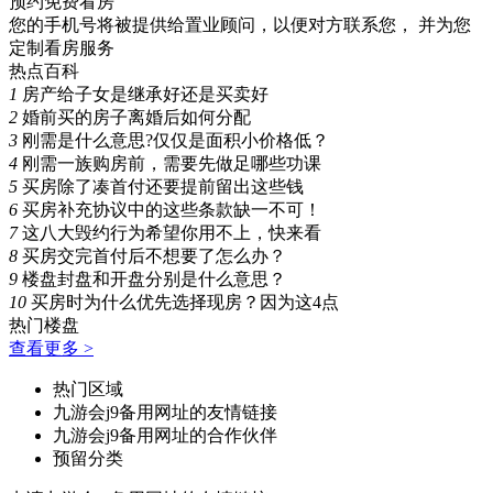
预约免费看房
您的手机号将被提供给置业顾问，以便对方联系您， 并为您
定制看房服务
热点百科
1
房产给子女是继承好还是买卖好
2
婚前买的房子离婚后如何分配
3
刚需是什么意思?仅仅是面积小价格低？
4
刚需一族购房前，需要先做足哪些功课
5
买房除了凑首付还要提前留出这些钱
6
买房补充协议中的这些条款缺一不可！
7
这八大毁约行为希望你用不上，快来看
8
买房交完首付后不想要了怎么办？
9
楼盘封盘和开盘分别是什么意思？
10
买房时为什么优先选择现房？因为这4点
热门楼盘
查看更多 >
热门区域
九游会j9备用网址的友情链接
九游会j9备用网址的合作伙伴
预留分类