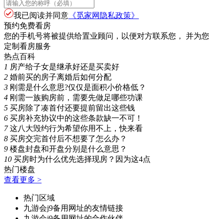
我已阅读并同意
《觅家网隐私政策》
预约免费看房
您的手机号将被提供给置业顾问，以便对方联系您， 并为您
定制看房服务
热点百科
1
房产给子女是继承好还是买卖好
2
婚前买的房子离婚后如何分配
3
刚需是什么意思?仅仅是面积小价格低？
4
刚需一族购房前，需要先做足哪些功课
5
买房除了凑首付还要提前留出这些钱
6
买房补充协议中的这些条款缺一不可！
7
这八大毁约行为希望你用不上，快来看
8
买房交完首付后不想要了怎么办？
9
楼盘封盘和开盘分别是什么意思？
10
买房时为什么优先选择现房？因为这4点
热门楼盘
查看更多 >
热门区域
九游会j9备用网址的友情链接
九游会j9备用网址的合作伙伴