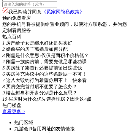
我已阅读并同意
《觅家网隐私政策》
预约免费看房
您的手机号将被提供给置业顾问，以便对方联系您， 并为您
定制看房服务
热点百科
1
房产给子女是继承好还是买卖好
2
婚前买的房子离婚后如何分配
3
刚需是什么意思?仅仅是面积小价格低？
4
刚需一族购房前，需要先做足哪些功课
5
买房除了凑首付还要提前留出这些钱
6
买房补充协议中的这些条款缺一不可！
7
这八大毁约行为希望你用不上，快来看
8
买房交完首付后不想要了怎么办？
9
楼盘封盘和开盘分别是什么意思？
10
买房时为什么优先选择现房？因为这4点
热门楼盘
查看更多 >
热门区域
九游会j9备用网址的友情链接