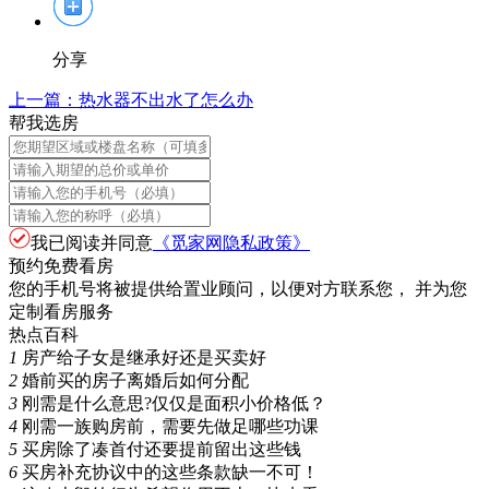
分享
上一篇：
热水器不出水了怎么办
帮我选房
我已阅读并同意
《觅家网隐私政策》
预约免费看房
您的手机号将被提供给置业顾问，以便对方联系您， 并为您
定制看房服务
热点百科
1
房产给子女是继承好还是买卖好
2
婚前买的房子离婚后如何分配
3
刚需是什么意思?仅仅是面积小价格低？
4
刚需一族购房前，需要先做足哪些功课
5
买房除了凑首付还要提前留出这些钱
6
买房补充协议中的这些条款缺一不可！