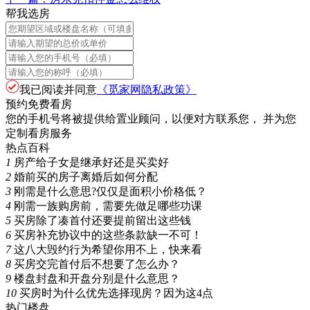
帮我选房
我已阅读并同意
《觅家网隐私政策》
预约免费看房
您的手机号将被提供给置业顾问，以便对方联系您， 并为您
定制看房服务
热点百科
1
房产给子女是继承好还是买卖好
2
婚前买的房子离婚后如何分配
3
刚需是什么意思?仅仅是面积小价格低？
4
刚需一族购房前，需要先做足哪些功课
5
买房除了凑首付还要提前留出这些钱
6
买房补充协议中的这些条款缺一不可！
7
这八大毁约行为希望你用不上，快来看
8
买房交完首付后不想要了怎么办？
9
楼盘封盘和开盘分别是什么意思？
10
买房时为什么优先选择现房？因为这4点
热门楼盘