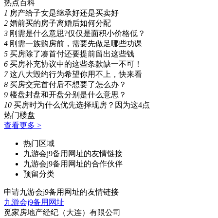
热点百科
1
房产给子女是继承好还是买卖好
2
婚前买的房子离婚后如何分配
3
刚需是什么意思?仅仅是面积小价格低？
4
刚需一族购房前，需要先做足哪些功课
5
买房除了凑首付还要提前留出这些钱
6
买房补充协议中的这些条款缺一不可！
7
这八大毁约行为希望你用不上，快来看
8
买房交完首付后不想要了怎么办？
9
楼盘封盘和开盘分别是什么意思？
10
买房时为什么优先选择现房？因为这4点
热门楼盘
查看更多 >
热门区域
九游会j9备用网址的友情链接
九游会j9备用网址的合作伙伴
预留分类
申请九游会j9备用网址的友情链接
九游会j9备用网址
觅家房地产经纪（大连）有限公司