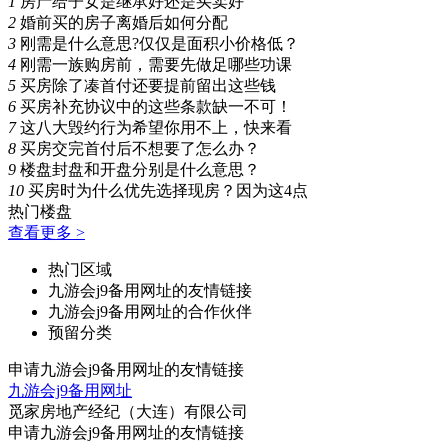
1
房产给子女是继承好还是买卖好
2
婚前买的房子离婚后如何分配
3
刚需是什么意思?仅仅是面积小价格低？
4
刚需一族购房前，需要先做足哪些功课
5
买房除了凑首付还要提前留出这些钱
6
买房补充协议中的这些条款缺一不可！
7
这八大毁约行为希望你用不上，快来看
8
买房交完首付后不想要了怎么办？
9
楼盘封盘和开盘分别是什么意思？
10
买房时为什么优先选择现房？因为这4点
热门楼盘
查看更多 >
热门区域
九游会j9备用网址的友情链接
九游会j9备用网址的合作伙伴
预留分类
申请九游会j9备用网址的友情链接
九游会j9备用网址
觅家房地产经纪（大连）有限公司
申请九游会j9备用网址的友情链接