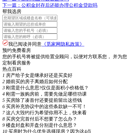
下一篇：
公积金封存后还能办理公积金贷款吗
帮我选房
我已阅读并同意
《觅家网隐私政策》
预约免费看房
您的手机号将被提供给置业顾问，以便对方联系您， 并为您
定制看房服务
热点百科
1
房产给子女是继承好还是买卖好
2
婚前买的房子离婚后如何分配
3
刚需是什么意思?仅仅是面积小价格低？
4
刚需一族购房前，需要先做足哪些功课
5
买房除了凑首付还要提前留出这些钱
6
买房补充协议中的这些条款缺一不可！
7
这八大毁约行为希望你用不上，快来看
8
买房交完首付后不想要了怎么办？
9
楼盘封盘和开盘分别是什么意思？
10
买房时为什么优先选择现房？因为这4点