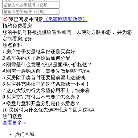
我已阅读并同意
《觅家网隐私政策》
预约免费看房
您的手机号将被提供给置业顾问，以便对方联系您， 并为您
定制看房服务
热点百科
1
房产给子女是继承好还是买卖好
2
婚前买的房子离婚后如何分配
3
刚需是什么意思?仅仅是面积小价格低？
4
刚需一族购房前，需要先做足哪些功课
5
买房除了凑首付还要提前留出这些钱
6
买房补充协议中的这些条款缺一不可！
7
这八大毁约行为希望你用不上，快来看
8
买房交完首付后不想要了怎么办？
9
楼盘封盘和开盘分别是什么意思？
10
买房时为什么优先选择现房？因为这4点
热门楼盘
查看更多 >
热门区域