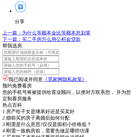
分享
上一篇：
为什么等额本金比等额本息划算
下一篇：
买二手房怎么用公积金贷款
帮我选房
我已阅读并同意
《觅家网隐私政策》
预约免费看房
您的手机号将被提供给置业顾问，以便对方联系您， 并为您
定制看房服务
热点百科
1
房产给子女是继承好还是买卖好
2
婚前买的房子离婚后如何分配
3
刚需是什么意思?仅仅是面积小价格低？
4
刚需一族购房前，需要先做足哪些功课