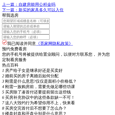
上一篇：
自建房能用公积金吗
下一篇：
新买的家具多久可以入住
帮我选房
我已阅读并同意
《觅家网隐私政策》
预约免费看房
您的手机号将被提供给置业顾问，以便对方联系您， 并为您
定制看房服务
热点百科
1
房产给子女是继承好还是买卖好
2
婚前买的房子离婚后如何分配
3
刚需是什么意思?仅仅是面积小价格低？
4
刚需一族购房前，需要先做足哪些功课
5
买房除了凑首付还要提前留出这些钱
6
买房补充协议中的这些条款缺一不可！
7
这八大毁约行为希望你用不上，快来看
8
买房交完首付后不想要了怎么办？
9
楼盘封盘和开盘分别是什么意思？