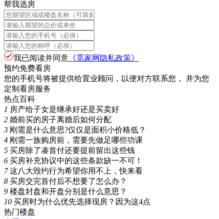
帮我选房
我已阅读并同意
《觅家网隐私政策》
预约免费看房
您的手机号将被提供给置业顾问，以便对方联系您， 并为您
定制看房服务
热点百科
1
房产给子女是继承好还是买卖好
2
婚前买的房子离婚后如何分配
3
刚需是什么意思?仅仅是面积小价格低？
4
刚需一族购房前，需要先做足哪些功课
5
买房除了凑首付还要提前留出这些钱
6
买房补充协议中的这些条款缺一不可！
7
这八大毁约行为希望你用不上，快来看
8
买房交完首付后不想要了怎么办？
9
楼盘封盘和开盘分别是什么意思？
10
买房时为什么优先选择现房？因为这4点
热门楼盘