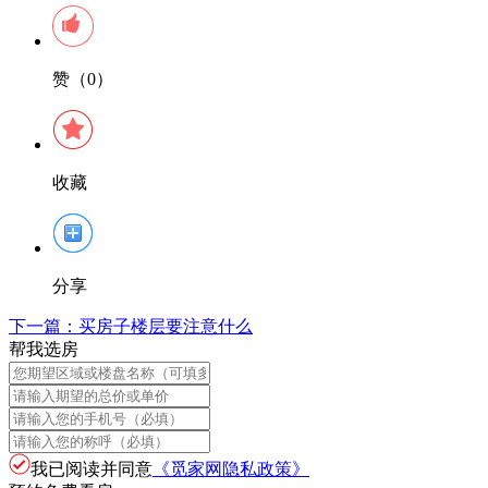
赞（0）
收藏
分享
下一篇：
买房子楼层要注意什么
帮我选房
我已阅读并同意
《觅家网隐私政策》