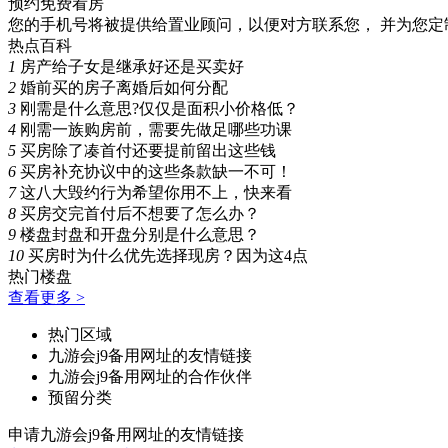
预约免费看房
您的手机号将被提供给置业顾问，以便对方联系您， 并为您定
热点百科
1
房产给子女是继承好还是买卖好
2
婚前买的房子离婚后如何分配
3
刚需是什么意思?仅仅是面积小价格低？
4
刚需一族购房前，需要先做足哪些功课
5
买房除了凑首付还要提前留出这些钱
6
买房补充协议中的这些条款缺一不可！
7
这八大毁约行为希望你用不上，快来看
8
买房交完首付后不想要了怎么办？
9
楼盘封盘和开盘分别是什么意思？
10
买房时为什么优先选择现房？因为这4点
热门楼盘
查看更多 >
热门区域
九游会j9备用网址的友情链接
九游会j9备用网址的合作伙伴
预留分类
申请九游会j9备用网址的友情链接