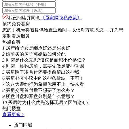
我已阅读并同意
《觅家网隐私政策》
预约免费看房
您的手机号将被提供给置业顾问，以便对方联系您， 并为您
定制看房服务
热点百科
1
房产给子女是继承好还是买卖好
2
婚前买的房子离婚后如何分配
3
刚需是什么意思?仅仅是面积小价格低？
4
刚需一族购房前，需要先做足哪些功课
5
买房除了凑首付还要提前留出这些钱
6
买房补充协议中的这些条款缺一不可！
7
这八大毁约行为希望你用不上，快来看
8
买房交完首付后不想要了怎么办？
9
楼盘封盘和开盘分别是什么意思？
10
买房时为什么优先选择现房？因为这4点
热门楼盘
查看更多 >
热门区域