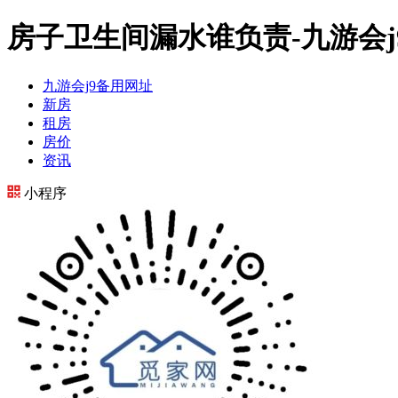
房子卫生间漏水谁负责-九游会j
九游会j9备用网址
新房
租房
房价
资讯
小程序