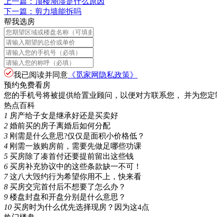
上一篇：
顶楼潮湿是什么原因
下一篇：
剪力墙能拆吗
帮我选房
我已阅读并同意
《觅家网隐私政策》
预约免费看房
您的手机号将被提供给置业顾问，以便对方联系您， 并为您定
热点百科
1
房产给子女是继承好还是买卖好
2
婚前买的房子离婚后如何分配
3
刚需是什么意思?仅仅是面积小价格低？
4
刚需一族购房前，需要先做足哪些功课
5
买房除了凑首付还要提前留出这些钱
6
买房补充协议中的这些条款缺一不可！
7
这八大毁约行为希望你用不上，快来看
8
买房交完首付后不想要了怎么办？
9
楼盘封盘和开盘分别是什么意思？
10
买房时为什么优先选择现房？因为这4点