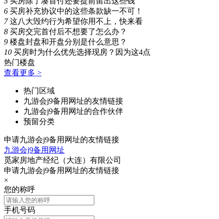
5
买房除了凑首付还要提前留出这些钱
6
买房补充协议中的这些条款缺一不可！
7
这八大毁约行为希望你用不上，快来看
8
买房交完首付后不想要了怎么办？
9
楼盘封盘和开盘分别是什么意思？
10
买房时为什么优先选择现房？因为这4点
热门楼盘
查看更多 >
热门区域
九游会j9备用网址的友情链接
九游会j9备用网址的合作伙伴
预留分类
申请九游会j9备用网址的友情链接
九游会j9备用网址
觅家房地产经纪（大连）有限公司
申请九游会j9备用网址的友情链接
×
您的称呼
手机号码