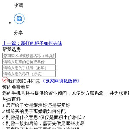
收藏
分享
上一篇：
新打的柜子如何去味
帮我选房
我已阅读并同意
《觅家网隐私政策》
预约免费看房
您的手机号将被提供给置业顾问，以便对方联系您， 并为您定
热点百科
1
房产给子女是继承好还是买卖好
2
婚前买的房子离婚后如何分配
3
刚需是什么意思?仅仅是面积小价格低？
4
刚需一族购房前，需要先做足哪些功课