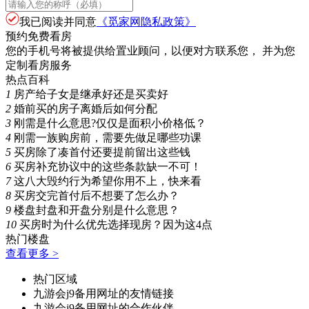
我已阅读并同意
《觅家网隐私政策》
预约免费看房
您的手机号将被提供给置业顾问，以便对方联系您， 并为您
定制看房服务
热点百科
1
房产给子女是继承好还是买卖好
2
婚前买的房子离婚后如何分配
3
刚需是什么意思?仅仅是面积小价格低？
4
刚需一族购房前，需要先做足哪些功课
5
买房除了凑首付还要提前留出这些钱
6
买房补充协议中的这些条款缺一不可！
7
这八大毁约行为希望你用不上，快来看
8
买房交完首付后不想要了怎么办？
9
楼盘封盘和开盘分别是什么意思？
10
买房时为什么优先选择现房？因为这4点
热门楼盘
查看更多 >
热门区域
九游会j9备用网址的友情链接
九游会j9备用网址的合作伙伴