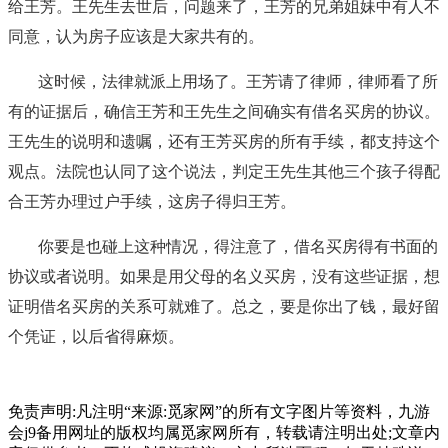
给王芳。王先生去世后，问题来了，王芳的兄弟姐妹中有人不
同意，认为房子应该是大家共有的。
这时候，法律就派上用场了。王芳请了律师，律师看了所
有的证据后，确信王芳和王先生之间确实有借名买房的协议。
王先生的说明和遗嘱，还有王芳买房的所有手续，都支持这个
观点。法院也认同了这个说法，判定王先生其他三个孩子得配
合王芳办理过户手续，这房子得归王芳。
你要是也碰上这种情况，得注意了，借名买房得有书面的
协议或者说明。如果是用父母的名义买房，没有这些证据，想
证明借名买房的关系可就难了。总之，要是你出了钱，最好留
个凭证，以后省得麻烦。
免责声明:凡注明“来源:觅家网”的所有文字图片等资料，九游
会j9备用网址的版权均属觅家网所有，转载请注明出处;文章内