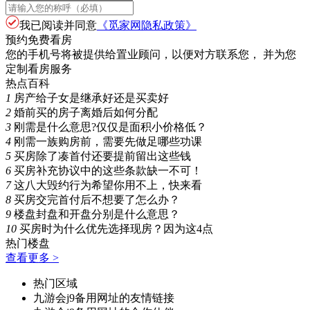
我已阅读并同意
《觅家网隐私政策》
预约免费看房
您的手机号将被提供给置业顾问，以便对方联系您， 并为您
定制看房服务
热点百科
1
房产给子女是继承好还是买卖好
2
婚前买的房子离婚后如何分配
3
刚需是什么意思?仅仅是面积小价格低？
4
刚需一族购房前，需要先做足哪些功课
5
买房除了凑首付还要提前留出这些钱
6
买房补充协议中的这些条款缺一不可！
7
这八大毁约行为希望你用不上，快来看
8
买房交完首付后不想要了怎么办？
9
楼盘封盘和开盘分别是什么意思？
10
买房时为什么优先选择现房？因为这4点
热门楼盘
查看更多 >
热门区域
九游会j9备用网址的友情链接