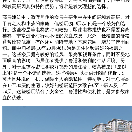
住，其实，适宜居住的楼层因个人需求和偏好而异，‌但中间层
和较高层因其独特的优势，‌通常是较为理想的选择。
高层建筑中，‌适宜居住的楼层主要集中在中间层和较高层。对
于有老人和小孩的家庭，‌低楼层(‌如9层以下)‌是一个较好的选
择。‌这些楼层等电梯的时间较短，‌即使电梯维护也不需要爬高
楼梯，‌非常适合有行动不便的家庭成员。‌此外，‌低楼层的价格
通常比较优惠，‌有的还可能附带地下室或花园，‌增加了使用面
积。而中间楼层(‌10至20层)‌被认为是居住体验最好的楼层之
一。‌这些楼层拥有较好的通风、‌采光和视野条件，‌同时不受地
面噪音的影响，‌为居住者提供了舒适和便利的生活环境。‌另
外，对于追求私密性和较好视野的居住者，‌较高楼层(‌21层以
上)‌也是一个不错的选择。‌这些楼层可以提供开阔的视野，‌远
离周围环境的干扰，‌保障个人的隐私性。‌特别地，‌对于总层高
在15至30层的住宅，‌较好的楼层范围大致在6至10层以及15至
24层。‌这些楼层结合了安全性、‌舒适性和便利性，‌是大多数家
庭的优选。‌