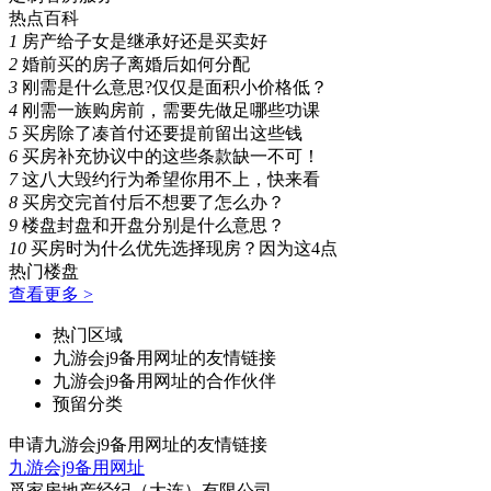
热点百科
1
房产给子女是继承好还是买卖好
2
婚前买的房子离婚后如何分配
3
刚需是什么意思?仅仅是面积小价格低？
4
刚需一族购房前，需要先做足哪些功课
5
买房除了凑首付还要提前留出这些钱
6
买房补充协议中的这些条款缺一不可！
7
这八大毁约行为希望你用不上，快来看
8
买房交完首付后不想要了怎么办？
9
楼盘封盘和开盘分别是什么意思？
10
买房时为什么优先选择现房？因为这4点
热门楼盘
查看更多 >
热门区域
九游会j9备用网址的友情链接
九游会j9备用网址的合作伙伴
预留分类
申请九游会j9备用网址的友情链接
九游会j9备用网址
觅家房地产经纪（大连）有限公司