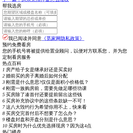
帮我选房
我已阅读并同意
《觅家网隐私政策》
预约免费看房
您的手机号将被提供给置业顾问，以便对方联系您， 并为您
定制看房服务
热点百科
1
房产给子女是继承好还是买卖好
2
婚前买的房子离婚后如何分配
3
刚需是什么意思?仅仅是面积小价格低？
4
刚需一族购房前，需要先做足哪些功课
5
买房除了凑首付还要提前留出这些钱
6
买房补充协议中的这些条款缺一不可！
7
这八大毁约行为希望你用不上，快来看
8
买房交完首付后不想要了怎么办？
9
楼盘封盘和开盘分别是什么意思？
10
买房时为什么优先选择现房？因为这4点
热门楼盘