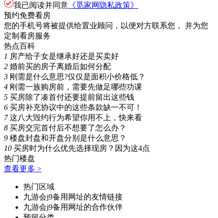
我已阅读并同意
《觅家网隐私政策》
预约免费看房
您的手机号将被提供给置业顾问，以便对方联系您， 并为您
定制看房服务
热点百科
1
房产给子女是继承好还是买卖好
2
婚前买的房子离婚后如何分配
3
刚需是什么意思?仅仅是面积小价格低？
4
刚需一族购房前，需要先做足哪些功课
5
买房除了凑首付还要提前留出这些钱
6
买房补充协议中的这些条款缺一不可！
7
这八大毁约行为希望你用不上，快来看
8
买房交完首付后不想要了怎么办？
9
楼盘封盘和开盘分别是什么意思？
10
买房时为什么优先选择现房？因为这4点
热门楼盘
查看更多 >
热门区域
九游会j9备用网址的友情链接
九游会j9备用网址的合作伙伴
预留分类