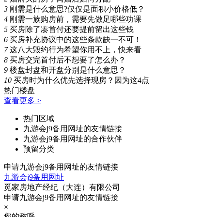
3
刚需是什么意思?仅仅是面积小价格低？
4
刚需一族购房前，需要先做足哪些功课
5
买房除了凑首付还要提前留出这些钱
6
买房补充协议中的这些条款缺一不可！
7
这八大毁约行为希望你用不上，快来看
8
买房交完首付后不想要了怎么办？
9
楼盘封盘和开盘分别是什么意思？
10
买房时为什么优先选择现房？因为这4点
热门楼盘
查看更多 >
热门区域
九游会j9备用网址的友情链接
九游会j9备用网址的合作伙伴
预留分类
申请九游会j9备用网址的友情链接
九游会j9备用网址
觅家房地产经纪（大连）有限公司
申请九游会j9备用网址的友情链接
×
您的称呼