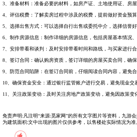
‌3、准备材料‌：准备必要的材料，如‌房产证、‌土地使用证、‌房
‌4、评估税费‌：了解卖房过程中涉及的税费，提前做好资金预
‌5、选择出售方式‌：可以选择自行出售或委托‌中介，选择信誉
‌6、制作房源信息‌：制作详细的房源信息，包括房屋基本情况
‌7、安排带看和谈判‌：及时安排带看时间和路线，与买家进行
‌8、签订‌合同‌：确认购房资质，签订详细的房屋买卖合同，确
‌9、防范合同陷阱‌：在签订合同前，仔细阅读合同内容，避免
‌10、确保资金安全‌：通过‌银行监管账户进行交易，避免现金
‌11、关注‌政策变动‌：及时关注房地产政策变动，避免因政策
免责声明:凡注明“来源:觅家网”的所有文字图片等资料，九游
为建筑面积:文中出现的图片仅供参考，以售楼处实际情况为准