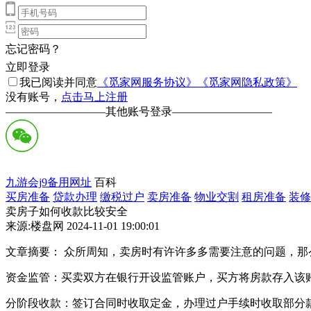
忘记密码？
立即登录
我已阅读并同意
《觅家网服务协议》
《觅家网隐私政策》
没有账号，
点击马上注册
—————————
其他账号登录
—————————
九游会j9备用网址
百科
买房准备
贷款办理
缴税过户
卖房准备
物业交割
租房准备
装修
卖房子如何收款比较安全
来源:楼盘网 2024-11-01 19:00:01
文章摘要： 众所周知，卖房时有许许多多需要注意的问题，
资金监管‌：买卖双方在‌银行开设监管账户，买方将房款存入
分阶段收款‌：签订合同时收取‌定金，办理过户手续时收取部