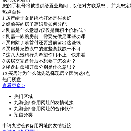
您的手机号将被提供给置业顾问，以便对方联系您， 并为您定
热点百科
1
房产给子女是继承好还是买卖好
2
婚前买的房子离婚后如何分配
3
刚需是什么意思?仅仅是面积小价格低？
4
刚需一族购房前，需要先做足哪些功课
5
买房除了凑首付还要提前留出这些钱
6
买房补充协议中的这些条款缺一不可！
7
这八大毁约行为希望你用不上，快来看
8
买房交完首付后不想要了怎么办？
9
楼盘封盘和开盘分别是什么意思？
10
买房时为什么优先选择现房？因为这4点
热门楼盘
查看更多 >
热门区域
九游会j9备用网址的友情链接
九游会j9备用网址的合作伙伴
预留分类
申请九游会j9备用网址的友情链接