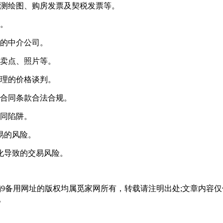
屋测绘图、‌购房发票及‌契税发票等。
算。
好的中介公司。
、卖点、照片等。
合理的价格谈判。
保合同条款合法合规。
合同陷阱。
交易的风险。
变化导致的交易风险。
会j9备用网址的版权均属觅家网所有，转载请注明出处;文章内
。