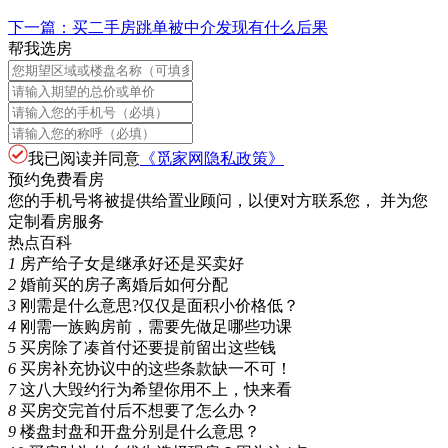
下一篇：
买二手房跳单被中介发现有什么后果
帮我选房
我已阅读并同意
《觅家网隐私政策》
预约免费看房
您的手机号将被提供给置业顾问，以便对方联系您， 并为您
定制看房服务
热点百科
1
房产给子女是继承好还是买卖好
2
婚前买的房子离婚后如何分配
3
刚需是什么意思?仅仅是面积小价格低？
4
刚需一族购房前，需要先做足哪些功课
5
买房除了凑首付还要提前留出这些钱
6
买房补充协议中的这些条款缺一不可！
7
这八大毁约行为希望你用不上，快来看
8
买房交完首付后不想要了怎么办？
9
楼盘封盘和开盘分别是什么意思？