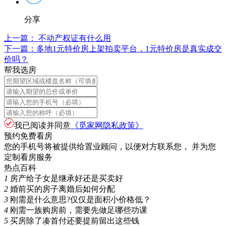
分享
上一篇：
不动产权证有什么用
下一篇：
多地1元特价房上架拍卖平台，1元特价房是真实成交
价吗？
帮我选房
我已阅读并同意
《觅家网隐私政策》
预约免费看房
您的手机号将被提供给置业顾问，以便对方联系您， 并为您
定制看房服务
热点百科
1
房产给子女是继承好还是买卖好
2
婚前买的房子离婚后如何分配
3
刚需是什么意思?仅仅是面积小价格低？
4
刚需一族购房前，需要先做足哪些功课
5
买房除了凑首付还要提前留出这些钱