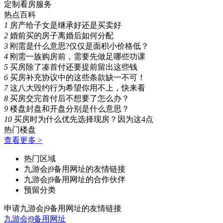
定制看房服务
热点百科
1
房产给子女是继承好还是买卖好
2
婚前买的房子离婚后如何分配
3
刚需是什么意思?仅仅是面积小价格低？
4
刚需一族购房前，需要先做足哪些功课
5
买房除了凑首付还要提前留出这些钱
6
买房补充协议中的这些条款缺一不可！
7
这八大毁约行为希望你用不上，快来看
8
买房交完首付后不想要了怎么办？
9
楼盘封盘和开盘分别是什么意思？
10
买房时为什么优先选择现房？因为这4点
热门楼盘
查看更多 >
热门区域
九游会j9备用网址的友情链接
九游会j9备用网址的合作伙伴
预留分类
申请九游会j9备用网址的友情链接
九游会j9备用网址