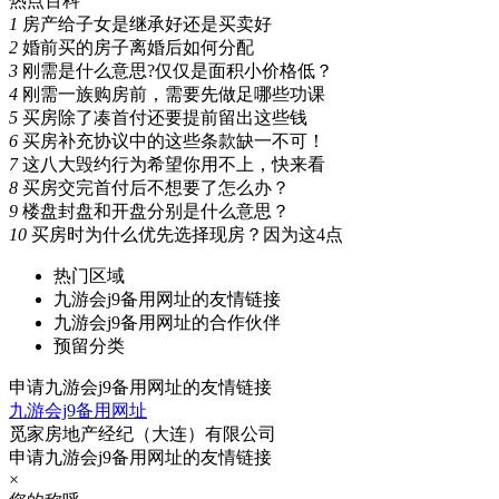
热点百科
1
房产给子女是继承好还是买卖好
2
婚前买的房子离婚后如何分配
3
刚需是什么意思?仅仅是面积小价格低？
4
刚需一族购房前，需要先做足哪些功课
5
买房除了凑首付还要提前留出这些钱
6
买房补充协议中的这些条款缺一不可！
7
这八大毁约行为希望你用不上，快来看
8
买房交完首付后不想要了怎么办？
9
楼盘封盘和开盘分别是什么意思？
10
买房时为什么优先选择现房？因为这4点
热门区域
九游会j9备用网址的友情链接
九游会j9备用网址的合作伙伴
预留分类
申请九游会j9备用网址的友情链接
九游会j9备用网址
觅家房地产经纪（大连）有限公司
申请九游会j9备用网址的友情链接
×