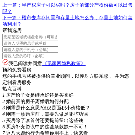
上一篇：
半产权房子可以买吗？房子的部分产权份额可以出售
吗？
下一篇：
楼市去库存闲置和存量土地怎么办，存量土地如何盘
活利用？
帮我选房
我已阅读并同意
《觅家网隐私政策》
预约免费看房
您的手机号将被提供给置业顾问，以便对方联系您， 并为您
定制看房服务
热点百科
1
房产给子女是继承好还是买卖好
2
婚前买的房子离婚后如何分配
3
刚需是什么意思?仅仅是面积小价格低？
4
刚需一族购房前，需要先做足哪些功课
5
买房除了凑首付还要提前留出这些钱
6
买房补充协议中的这些条款缺一不可！
7
这八大毁约行为希望你用不上，快来看