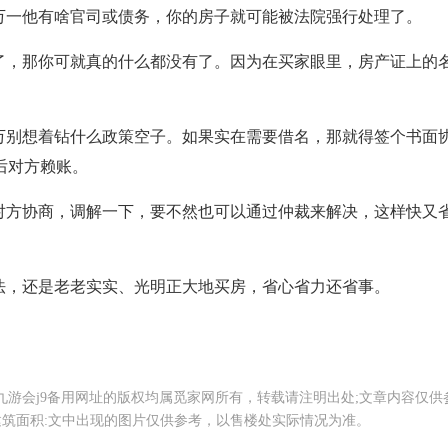
万一他有啥官司或债务，你的房子就可能被法院强行处理了。
了，那你可就真的什么都没有了。因为在买家眼里，房产证上的
万别想着钻什么政策空子。如果实在需要借名，那就得签个书面
后对方赖账。
对方协商，调解一下，要不然也可以通过仲裁来解决，这样快又
法，还是老老实实、光明正大地买房，省心省力还省事。
，九游会j9备用网址的版权均属觅家网所有，转载请注明出处;文章内容仅供
筑面积:文中出现的图片仅供参考，以售楼处实际情况为准。