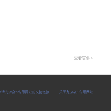
查看更多 >
申请九游会j9备用网址的友情链接
关于九游会j9备用网址