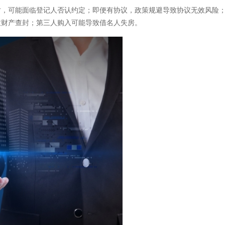
，可能面临登记人否认约定；即便有协议，政策规避导致协议无效风险
致财产查封；第三人购入可能导致借名人失房。