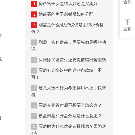
合作
1
房产给子女是继承好还是买卖好
2
婚前买的房子离婚后如何分配
3
刚需是什么意思?仅仅是面积小价格
置顶
低？
雷
4
刚需一族购房前，需要先做足哪些功
课
也
5
买房除了凑首付还要提前留出这些钱
6
买房补充协议中的这些条款缺一不
可！
7
这八大毁约行为希望你用不上，快来
看
8
买房交完首付后不想要了怎么办？
9
楼盘封盘和开盘分别是什么意思？
的
10
买房时为什么优先选择现房？因为这
4点