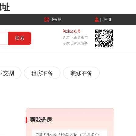
网址
小程序
|
注册
关注公众号
购房问题请加群
专家实时来解答
业交割
租房准备
装修准备
帮我选房