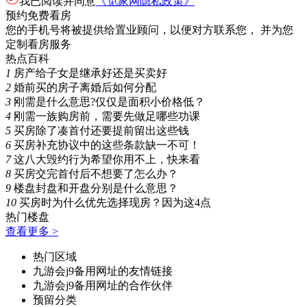
我已阅读并同意
《觅家网隐私政策》
预约免费看房
您的手机号将被提供给置业顾问，以便对方联系您， 并为您
定制看房服务
热点百科
1
房产给子女是继承好还是买卖好
2
婚前买的房子离婚后如何分配
3
刚需是什么意思?仅仅是面积小价格低？
4
刚需一族购房前，需要先做足哪些功课
5
买房除了凑首付还要提前留出这些钱
6
买房补充协议中的这些条款缺一不可！
7
这八大毁约行为希望你用不上，快来看
8
买房交完首付后不想要了怎么办？
9
楼盘封盘和开盘分别是什么意思？
10
买房时为什么优先选择现房？因为这4点
热门楼盘
查看更多 >
热门区域
九游会j9备用网址的友情链接
九游会j9备用网址的合作伙伴
预留分类