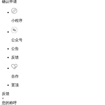
确认申请
小程序
公众号
公告
反馈
合作
置顶
反馈
×
您的称呼