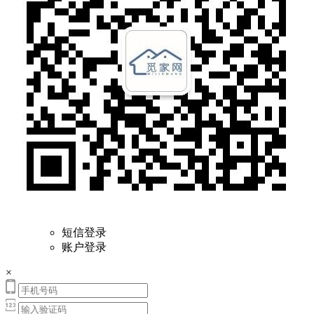
短信登录
账户登录
×