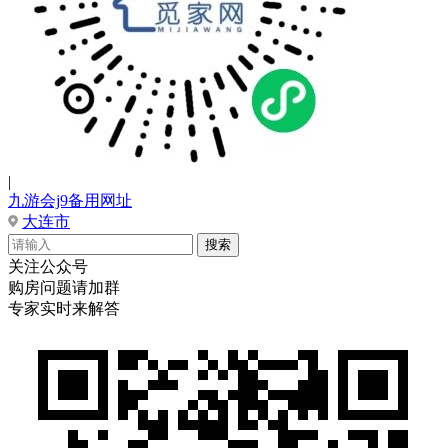
|
九游会j9备用网址
大连市
关注公众号
购房问题请加群
专家实时来解答