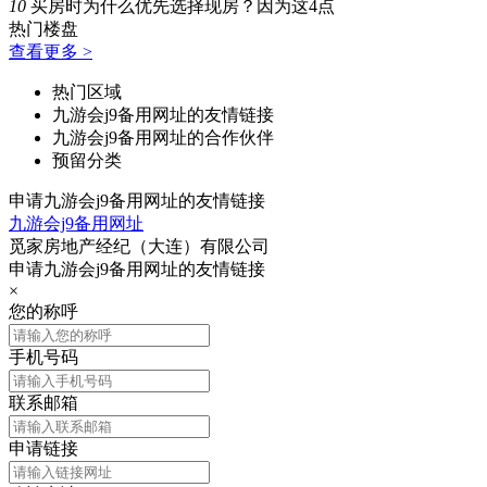
10
买房时为什么优先选择现房？因为这4点
热门楼盘
查看更多 >
热门区域
九游会j9备用网址的友情链接
九游会j9备用网址的合作伙伴
预留分类
申请九游会j9备用网址的友情链接
九游会j9备用网址
觅家房地产经纪（大连）有限公司
申请九游会j9备用网址的友情链接
×
您的称呼
手机号码
联系邮箱
申请链接