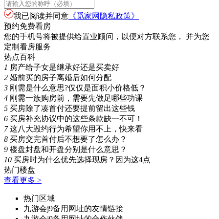
我已阅读并同意
《觅家网隐私政策》
预约免费看房
您的手机号将被提供给置业顾问，以便对方联系您， 并为您
定制看房服务
热点百科
1
房产给子女是继承好还是买卖好
2
婚前买的房子离婚后如何分配
3
刚需是什么意思?仅仅是面积小价格低？
4
刚需一族购房前，需要先做足哪些功课
5
买房除了凑首付还要提前留出这些钱
6
买房补充协议中的这些条款缺一不可！
7
这八大毁约行为希望你用不上，快来看
8
买房交完首付后不想要了怎么办？
9
楼盘封盘和开盘分别是什么意思？
10
买房时为什么优先选择现房？因为这4点
热门楼盘
查看更多 >
热门区域
九游会j9备用网址的友情链接
九游会j9备用网址的合作伙伴