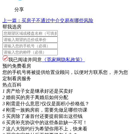
分享
上一篇：
买房子不通过中介交易有哪些风险
帮我选房
我已阅读并同意
《觅家网隐私政策》
预约免费看房
您的手机号将被提供给置业顾问，以便对方联系您， 并为您
定制看房服务
热点百科
1
房产给子女是继承好还是买卖好
2
婚前买的房子离婚后如何分配
3
刚需是什么意思?仅仅是面积小价格低？
4
刚需一族购房前，需要先做足哪些功课
5
买房除了凑首付还要提前留出这些钱
6
买房补充协议中的这些条款缺一不可！
7
这八大毁约行为希望你用不上，快来看