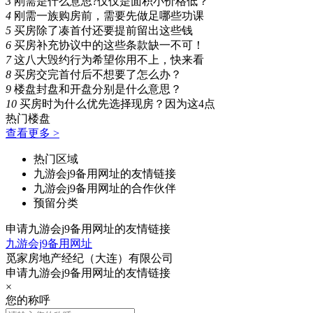
3
刚需是什么意思?仅仅是面积小价格低？
4
刚需一族购房前，需要先做足哪些功课
5
买房除了凑首付还要提前留出这些钱
6
买房补充协议中的这些条款缺一不可！
7
这八大毁约行为希望你用不上，快来看
8
买房交完首付后不想要了怎么办？
9
楼盘封盘和开盘分别是什么意思？
10
买房时为什么优先选择现房？因为这4点
热门楼盘
查看更多 >
热门区域
九游会j9备用网址的友情链接
九游会j9备用网址的合作伙伴
预留分类
申请九游会j9备用网址的友情链接
九游会j9备用网址
觅家房地产经纪（大连）有限公司
申请九游会j9备用网址的友情链接
×
您的称呼