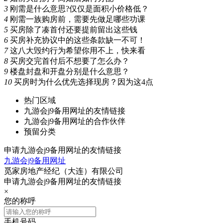
3
刚需是什么意思?仅仅是面积小价格低？
4
刚需一族购房前，需要先做足哪些功课
5
买房除了凑首付还要提前留出这些钱
6
买房补充协议中的这些条款缺一不可！
7
这八大毁约行为希望你用不上，快来看
8
买房交完首付后不想要了怎么办？
9
楼盘封盘和开盘分别是什么意思？
10
买房时为什么优先选择现房？因为这4点
热门区域
九游会j9备用网址的友情链接
九游会j9备用网址的合作伙伴
预留分类
申请九游会j9备用网址的友情链接
九游会j9备用网址
觅家房地产经纪（大连）有限公司
申请九游会j9备用网址的友情链接
×
您的称呼
手机号码