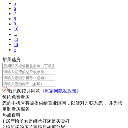
5
6
7
8
9
10
...
13
14
»
帮我选房
我已阅读并同意
《觅家网隐私政策》
预约免费看房
您的手机号将被提供给置业顾问，以便对方联系您， 并为您
定制看房服务
热点百科
1
房产给子女是继承好还是买卖好
2
婚前买的房子离婚后如何分配